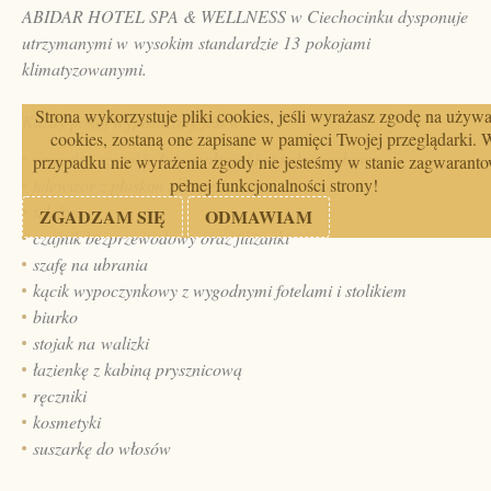
ABIDAR HOTEL SPA & WELLNESS w Ciechocinku dysponuje
utrzymanymi w wysokim standardzie 13 pokojami
klimatyzowanymi.
Strona wykorzystuje pliki cookies, jeśli wyrażasz zgodę na używ
Każdy pokój wyposażony jest w:
cookies, zostaną one zapisane w pamięci Twojej przeglądarki. 
wygodne szerokie łoże małżeńskie i jednoosobowe
przypadku nie wyrażenia zgody nie jesteśmy w stanie zagwarant
telewizor z płaskim ekranem
pełnej funkcjonalności strony!
telefon
ZGADZAM SIĘ
ODMAWIAM
czajnik bezprzewodowy oraz filiżanki
szafę na ubrania
kącik wypoczynkowy z wygodnymi fotelami i stolikiem
biurko
stojak na walizki
łazienkę z kabiną prysznicową
ręczniki
kosmetyki
suszarkę do włosów