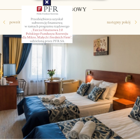
3-OSOBOWY
powrót
następny pokój