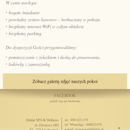
W cenie noclegu:
bogate śniadanie
powitalny zestaw kawowo – herbaciany w pokoju
bezpłatny internet WiFi w całym obiekcie
bezpłatny parking
Do dyspozycji Gości przygotowaliśmy:
pomieszczenie z żelazkiem i deską do prasowania.
lodówkę z zamrażarką
Zobacz galerię zdjęć naszych pokoi
FACEBOOK
polub nas na faceboku
Abidar SPA & Wellness
tel.: 608 025 379
tel. WhatsApp.: 608025379
ul. Zdrojowa 18D
e-mail:
rezerwacja@abidar.pl
87 - 720 Ciechocinek