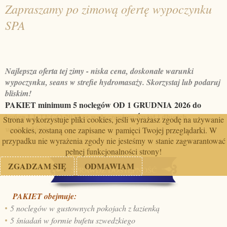
Zapraszamy po zimową ofertę wypoczynku
SPA
Najlepsza oferta tej zimy - niska cena, doskonałe warunki
wypoczynku, seans w strefie hydromasaży. Skorzystaj lub podaruj
bliskim!
PAKIET minimum 5 noclegów OD 1 GRUDNIA 2026 do
końca LUTEGO 2027 (z wyłączeniem Świąt i długich
Strona wykorzystuje pliki cookies, jeśli wyrażasz zgodę na używanie
weekendów)
cookies, zostaną one zapisane w pamięci Twojej przeglądarki. W
przypadku nie wyrażenia zgody nie jesteśmy w stanie zagwarantować
pełnej funkcjonalności strony!
ZGADZAM SIĘ
ODMAWIAM
SPRAWDŹ DOSTĘPNOŚĆ
PAKIET obejmuje:
5 noclegów w gustownych pokojach z łazienką
5 śniadań w formie bufetu szwedzkiego