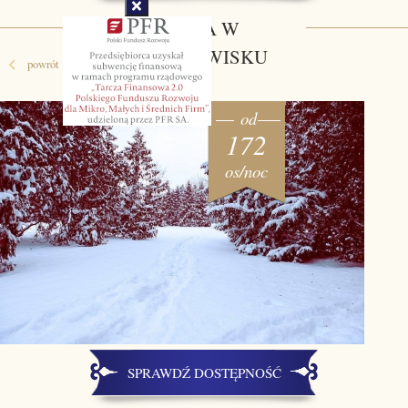
ZIMA W
UZDROWISKU
powrót
od
172
os/noc
SPRAWDŹ DOSTĘPNOŚĆ